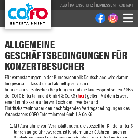
AGB
DATENSCHUTZ
IMPRESSUM
KONTAKT
ALLGEMEINE
GESCHÄFTSBEDINGUNGEN FÜR
KONZERTBESUCHER
Für Veranstaltungen in der Bundesrepublik Deutschland wird darauf
hingewiesen, dass die dort aktuell gesetzlichen
bundeslandspezifischen Regelungen und die landesspezifischen AGB’s
der COFO Entertainment GmbH & Co.KG (
hier
) gelten. Mit dem Erwerb
einer Eintrittskarte unterwirft sich der Erwerber und
Eintrittskarteninhaber den nachfolgenden Vertragsbedingungen des
Veranstalters COFO Entertainment GmbH & Co.KG:
Mit Ausnahme von Veranstaltungen, die speziell für Kinder unter 6
Jahren aufgeführt werden, ist Kindern unter 6 Jahren - auch in
Begleitung eines Erziehungsberechtigten - der Zutritt verboten.