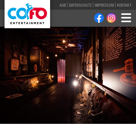
AGB
DATENSCHUTZ
IMPRESSUM
KONTAKT
1
2
3
4
5
6
7
8
9
10
11
12
13
14
15
16