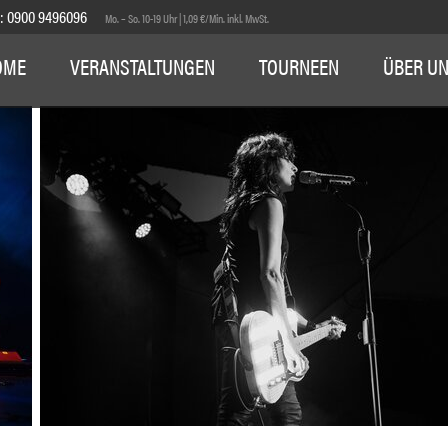
E:
0900 9496096
Mo. – So. 10-19 Uhr | 1,09 €/Min. inkl. MwSt.
OME
VERANSTALTUNGEN
TOURNEEN
ÜBER U
1
2
3
4
5
6
7
8
9
10
11
12
13
14
15
16