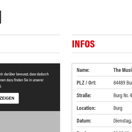
N
INFOS
Name:
The Musi
mir darüber bewusst, dass dadurch
nen dazu finden Sie in unserer
PLZ / Ort:
84489 Bu
g
.
Straße:
Burg Nr. 
ZEIGEN
Location:
Burg
Datum:
Dienstag,