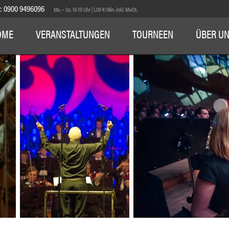
E:
0900 9496096
Mo. – So. 10-19 Uhr | 1,09 €/Min. inkl. MwSt.
OME
VERANSTALTUNGEN
TOURNEEN
ÜBER U
1
2
3
4
5
6
7
8
9
10
11
12
13
14