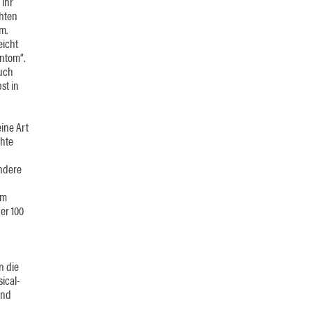
 ihr
chten
um.
eicht
ntom“.
such
st in
ine Art
chte
ondere
em
er 100
n die
ical-
ind