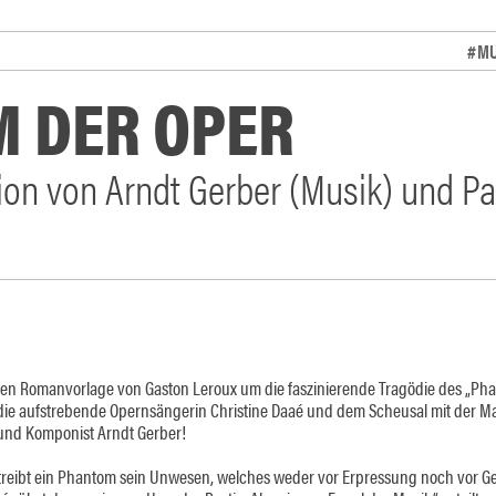
#MU
 DER OPER
ion von Arndt Gerber (Musik) und Pa
ten Romanvorlage von Gaston Leroux um die faszinierende Tragödie des „Ph
r die aufstrebende Opernsängerin Christine Daaé und dem Scheusal mit der M
 und Komponist Arndt Gerber!
 treibt ein Phantom sein Unwesen, welches weder vor Erpressung noch vor G