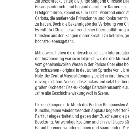
zurückschreckt. Einzig die junge Sängerin Christine Daaé
Gesangsunterricht und beginnt damit, ihre Karriere mit
Erfolgen führen, kommt es zum Eklat - während einer Vo
Carlotta, die amtierende Primadonna und Konkurrentin von
zu haben. Doch die Bekanntgabe der Verlobung von Chr
Es entführt Christine während einer Opernaufführung u
Christine aus den Fängen dieser Kreatur zu befreien, g
höchste Lebensgefahr...
Mittlerweile haben die unterschiedlichsten Interpretat
der Inszenierung war so erfolgreich wie die des Musical
vom geheimnisvollen Wesen in der Pariser Oper eine hö
Sprechszenen - original in deutscher Sprache von Libr
Note. Die Central Musical Company bietet in ihrer Insz
unvergleichbare Version des Stückes und setzt hierbei 
großen Orchester. Das 40-köpfige Darstellerensemble au
Jahre alte Geschichte wirkungsvoll in Szene.
Die neu komponierte Musik des Berliner Komponisten Ar
Künstler, immer wieder tosenden Applaus begeisterter
Partitur eingearbeitet und geben dem Zuschauer die perf
Besetzung. Aufwendige Kostüme und ein vielfältiges 
Garant für einen wunderschönen und spannenden Mus