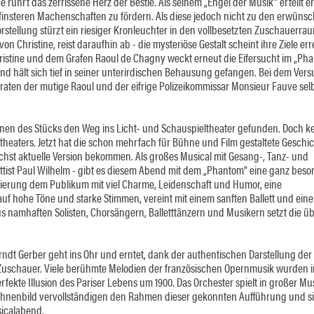
 rührt das zerrissene Herz der Bestie. Als seinem „Engel der Musik“ erteilt er
 finsteren Machenschaften zu fördern. Als diese jedoch nicht zu den erwüns
rstellung stürzt ein riesiger Kronleuchter in den vollbesetzten Zuschauerra
 Christine, reist daraufhin ab - die mysteriöse Gestalt scheint ihre Ziele err
istine und dem Grafen Raoul de Chagny weckt erneut die Eifersucht im „Pha
nd hält sich tief in seiner unterirdischen Behausung gefangen. Bei dem Ver
eraten der mutige Raoul und der eifrige Polizeikommissar Monsieur Fauve selb
ionen des Stücks den Weg ins Licht- und Schauspieltheater gefunden. Doch ke
theaters. Jetzt hat die schon mehrfach für Bühne und Film gestaltete Geschi
chst aktuelle Version bekommen. Als großes Musical mit Gesang-, Tanz- und
ettist Paul Wilhelm - gibt es diesem Abend mit dem „Phantom“ eine ganz bes
enierung dem Publikum mit viel Charme, Leidenschaft und Humor, eine
auf hohe Töne und starke Stimmen, vereint mit einem sanften Ballett und ein
s namhaften Solisten, Chorsängern, Balletttänzern und Musikern setzt die üb
ndt Gerber geht ins Ohr und erntet, dank der authentischen Darstellung der
 Zuschauer. Viele berühmte Melodien der französischen Opernmusik wurden i
ekte Illusion des Pariser Lebens um 1900. Das Orchester spielt in großer Mus
Bühnenbild vervollständigen den Rahmen dieser gekonnten Aufführung und s
icalabend.