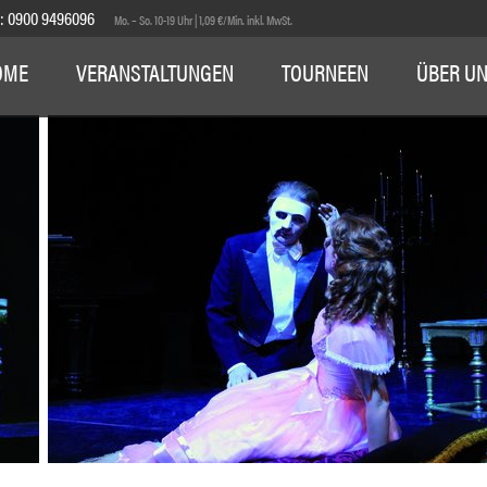
E:
0900 9496096
Mo. – So. 10-19 Uhr | 1,09 €/Min. inkl. MwSt.
OME
VERANSTALTUNGEN
TOURNEEN
ÜBER U
1
2
3
4
5
6
7
8
9
10
11
12