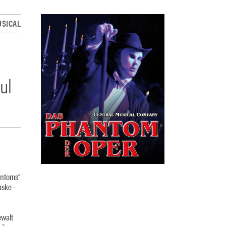
SICAL
ul
antoms“
aske -
ewalt