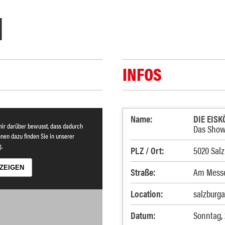
N
INFOS
Name:
DIE EISK
mir darüber bewusst, dass dadurch
Das Shows
nen dazu finden Sie in unserer
g
.
PLZ / Ort:
5020 Salz
ZEIGEN
Straße:
Am Messe
Location:
salzburg
Datum:
Sonntag, 