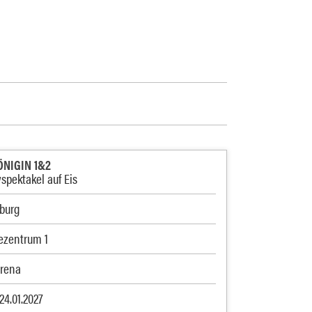
ÖNIGIN 1&2
pektakel auf Eis
burg
zentrum 1
arena
24.01.2027