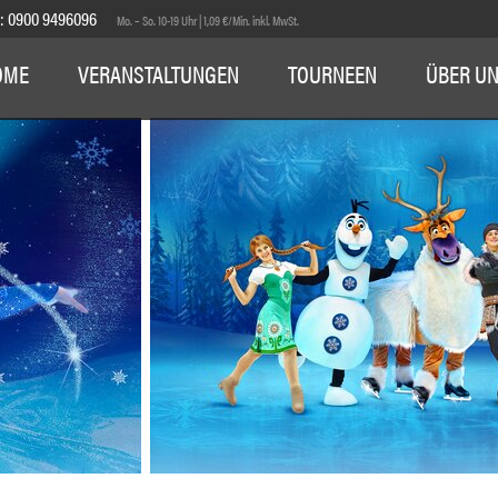
E:
0900 9496096
Mo. – So. 10-19 Uhr | 1,09 €/Min. inkl. MwSt.
OME
VERANSTALTUNGEN
TOURNEEN
ÜBER U
1
2
3
4
5
6
7
8
9
10