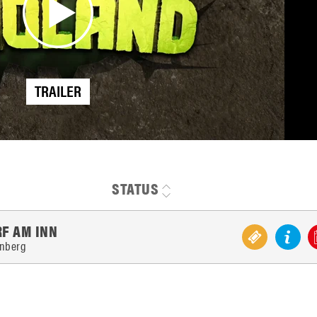
TRAILER
STATUS
F AM INN
enberg