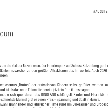
#AUSSTE
useum
um die Zeit der Urzeitriesen. Der Familienpark auf Schloss Katzenberg geht i
Gästen inzwischen zu den größten Attraktionen des Innviertels. Auch 2026
ungen.
hiosaurus „Brutus“, der erstmals von Kindern selbst gefüttert werden ka
nd ist als das neue Fotomotiv bereits jetzt ein Publikumsmagnet.
hn, die sich quer durch das DINOLAND schlängelt. Kinder und Eltern könn
 schnellste Murmel gibt es einen Preis – Spannung und Spaß inklusive.
swahl spannender und lehrreicher Filme rund um Dinosaurier und Erdgesc