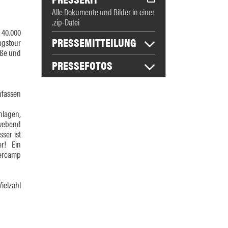
Alle Dokumente und Bilder in einer
.zip-Datei
 40.000
PRESSEMITTEILUNG
ngstour
oße und
PRESSEFOTOS
nfassen
nlagen,
hwebend
ser ist
er! Ein
hercamp
ielzahl