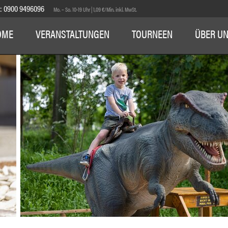
E:
0900 9496096
Mo. – So. 10-19 Uhr | 1,09 €/Min. inkl. MwSt.
OME
VERANSTALTUNGEN
TOURNEEN
ÜBER U
1
2
3
4
5
6
7
8
9
10
11
12