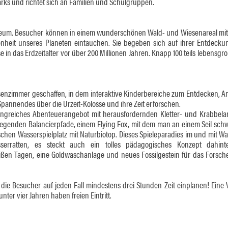
arks und richtet sich an Familien und Schulgruppen.
Museum. Besucher können in einem wunderschönen Wald- und Wiesenareal mit
nheit unseres Planeten eintauchen. Sie begeben sich auf ihrer Entdecku
 in das Erdzeitalter vor über 200 Millionen Jahren. Knapp 100 teils lebensgr
senzimmer geschaffen, in dem interaktive Kinderbereiche zum Entdecken, A
pannendes über die Urzeit-Kolosse und ihre Zeit erforschen.
greiches Abenteuerangebot mit herausfordernden Kletter- und Krabbela
egenden Balancierpfade, einem Flying Fox, mit dem man an einem Seil sc
en Wasserspielplatz mit Naturbiotop. Dieses Spieleparadies im und mit Was
serratten, es steckt auch ein tolles pädagogisches Konzept dahint
ißen Tagen, eine Goldwaschanlage und neues Fossilgestein für das Forsc
ie Besucher auf jeden Fall mindestens drei Stunden Zeit einplanen! Eine V
unter vier Jahren haben freien Eintritt.