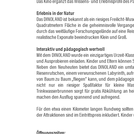
Das Kino ergänzt das Wissens- und Erlebnisprofil des P
Erlebnis in der Natur
Das DINOLAND ist bekannt als ein riesiges Freilicht-
Quadratmetern Fläche in die geheimnisvolle Vergange
durch das weitläufige Forschungsgelände auf eine Reise
realistische Exponate beeindrucken Klein und Groß.
Interaktiv und pädagogisch wertvoll
Mit dem DINOLAND wurde ein einzigartiges Urzeit-Klas
und Ausprobieren einladen. Kinder und Eltern können S
Neben den Neuheuten bietet das DINOLAND ein umfan
Riesenrutschen, einem verwunschenen Labyrinth, aufr
von Baum zu Baum „fliegen“ kann, und dem pädagogisch
nicht nur ein riesiger Spaßfaktor für kleine Was
Trinkwasserbrunnen sorgt für gratis Abkühlung an he
machen den Ausflug spannend und aufregend.
Für den etwa einen Kilometer langen Rundweg sollten d
der Attraktionen sind im Eintrittspreis inkludiert. Kinder 
Öffnungszeiten: