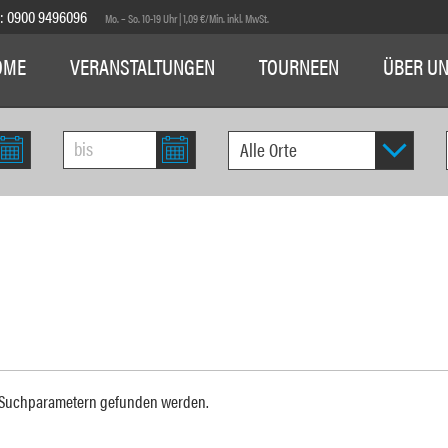
E:
0900 9496096
Mo. – So. 10-19 Uhr | 1,09 €/Min. inkl. MwSt.
OME
VERANSTALTUNGEN
TOURNEEN
ÜBER U
n Suchparametern gefunden werden.