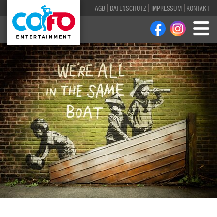
AGB
DATENSCHUTZ
IMPRESSUM
KONTAKT
1
2
3
4
5
6
7
8
9
10
11
12
13
14
15
16