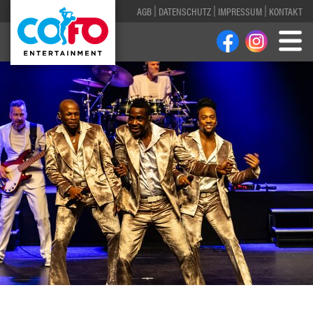
AGB
DATENSCHUTZ
IMPRESSUM
KONTAKT
1
2
3
4
5
6
7
8
9
10
11
12
13
14
15
16