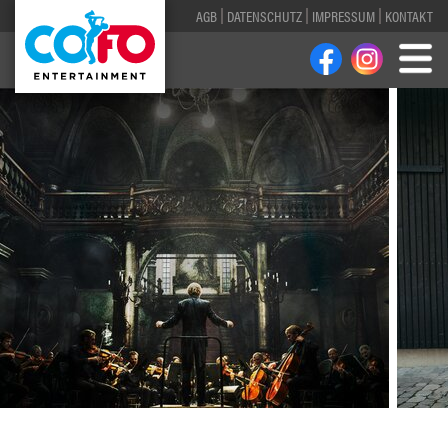
AGB
DATENSCHUTZ
IMPRESSUM
KONTAKT
1
2
3
4
5
6
7
8
9
10
11
12
13
14
15
16