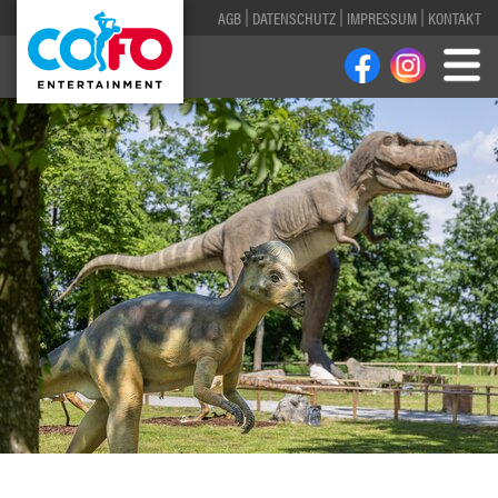
AGB
DATENSCHUTZ
IMPRESSUM
KONTAKT
1
2
3
4
5
6
7
8
9
10
11
12
13
14
15
16