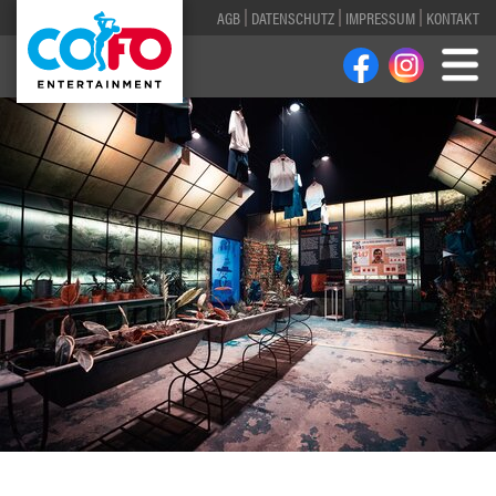
AGB
DATENSCHUTZ
IMPRESSUM
KONTAKT
1
2
3
4
5
6
7
8
9
10
11
12
13
14
15
16