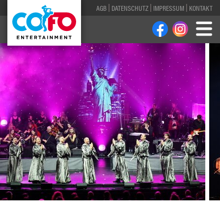
AGB
DATENSCHUTZ
IMPRESSUM
KONTAKT
1
2
3
4
5
6
7
8
9
10
11
12
13
14
15
16