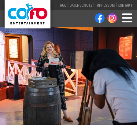
AGB
DATENSCHUTZ
IMPRESSUM
KONTAKT
1
2
3
4
5
6
7
8
9
10
11
12
13
14
15
16