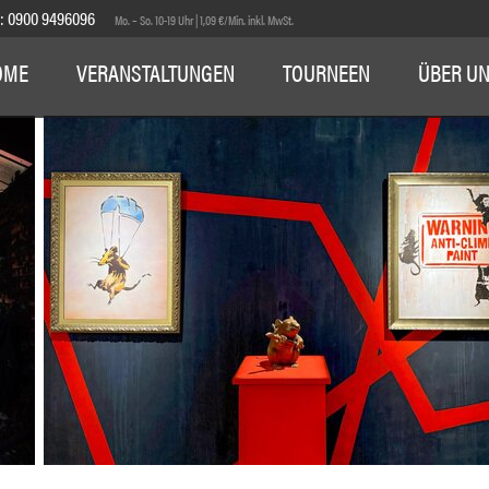
E:
0900 9496096
Mo. – So. 10-19 Uhr | 1,09 €/Min. inkl. MwSt.
OME
VERANSTALTUNGEN
TOURNEEN
ÜBER U
1
2
3
4
5
6
7
8
9
10
11
12
13
14
15
16