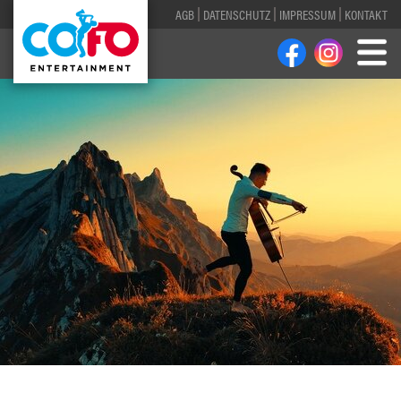
AGB
DATENSCHUTZ
IMPRESSUM
KONTAKT
1
2
3
4
5
6
7
8
9
10
11
12
13
14
15
16