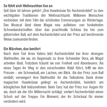
So fühlt sich Weihnachten live an
Seit über 50 Jahren gehört „Drei Haselnüsse für Aschenbrödel“ zu den
wichtigsten Traditionen der Weihnachtszeit. Millionen Menschen
verbinden mit dem Film die schönsten Erinnerungen an Wintertage.
Das Musical lässt diese Magie neu aufleben: von funkelnden
Schneelandschaften über das prachtvolle Schloss bis hin zum
glitzernden Ball, auf dem Aschenbrödel und der Prinz auf berührende
Weise zueinanderfinden.
Ein Märchen, das berührt
Nach dem Tod ihres Vaters lebt Aschenbrödel bei ihrer strengen
Stiefmutter, die sie, im Gegensatz zu ihrer Schwester Dora, als Magd
arbeiten lässt. Trotzdem träumt sie von Freiheit und Abenteuern. Als
eines Tages ihr Weg in den verschneiten Wald führt, trifft sie den
Prinzen – ein Schneeball, ein Lachen, ein Blick. Als der Prinz zum Ball
einlädt, verweigert ihre Stiefmutter ihr die Teilnahme. Dank dreier
magischer Haselnüsse gelingt es Aschenbrödel, heimlich am
königlichen Ball teilzunehmen. Beim Tanz hat der Prinz nur Augen für
sie, doch als die Uhr Mitternacht schlägt, verliert Aschenbrödel einen
Schuh auf der Treppe. Ein Moment, der ihr Schicksal für immer
verändern wird.