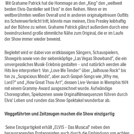
Mit Grahame Patrick hat die Hommage an den „King“ den „weltweit
besten Elvis-Darsteller seit Elvis“ in den Reihen. Wenn er im
weltberühmten weißen Overall und in anderen originalgetreuen Outfits
ins Scheinwerferlicht tritt, könnte man meinen, Elvis Presley leibhaftig
auf der Bühne zu sehen. Grahame Patrick glänzt außerdem durch eine
beeindruckend große stimmliche Nähe zum Original, die er im Laufe
der Show immer wieder beweist.
Begleitet wird er dabei von erstklassigen Sängern, Schauspielern,
Showgirls sowie von der siebenköpfige „Las Vegas Showband“, die ein
unvergessliches Musik-Erlebnis gestalten – und natürlich werden alle
Hits live interpretiert: Von „Love Me Tender“ über „Jailhouse Rock“ bis
hin zu „Suspicious Minds“, aber auch Gospel-Songs wie „Why me,
Lord?“ und „How Great Thou Art“, dessen Live-Version in Memphis 1974
mit einem Grammy-Award ausgezeichnet wurde. Aufwändige
Choreografien, Spielszenen sowie Originalfilmsequenzen führen durch
Elvis’ Leben und runden das Show-Spektakel wunderbar ab.
Weggefährten und Zeitzeugen machen die Show einzigartig
Seine Einzigartigkeit erhält „ELVIS – Das Musical“ neben den
herausragenden Protagonisten auch durch die Einbindung von echten