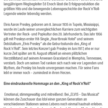
langjährigem Wegbegleiter Ed Enoch lässt die Erfolgsproduktion die
größten Hits und die bewegende Lebensgeschichte der Rock’n’Roll-
Legende wieder lebendig werden.
Elvis Aaron Presley, geboren am 8. Januar 1935 in Tupelo, Mississippi,
wurde im Laufe seiner unvergleichlichen Karriere zum wichtigsten
Vertreter der Rock- und Popkultur des 20. Jahrhunderts. Das Jahr 1956
gilt mit Presleys erster Hit-Single „Heartbreak Hotel“ und seinem
Debütalbum „Elvis Presley“ als die Geburtsstunde des „King of
Rock’n’Roll“. Sein letztes Konzert gab Presley im Juni 1977, ehe er nur
kurze Zeit später am 16. August offiziell an einem plötzlichen
Herzstillstand auf seinem Anwesen Graceland in Memphis, Tennessee,
verstarb. Doch um seinen Tod ranken sich nach wie vor Legenden und
Mythen, die Presley bis heute unvergessen machen. Für seine Fans
lebt er immer noch – zumindest in ihren Herzen.
Eine eindrucksvolle Hommage an den „King of Rock’n‘Roll“
Emotional, stimmgewaltig und mitreißend: Bei „ELVIS – Das Musical“
können die Zuschauer das Idol einer ganzen Generation an
verschiedenen Stationen seines Lebens noch einmal hautnah erleben.