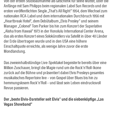
Von der ersten Studioaufnahme als Geschenk für seine Mutter, über die
Anfänge mit Sam Philipps beim regionalen Label Sun Records und der
ersten veröffentlichten Single „That’s All Right“ 1954, dem Wechsel zum
nationalen RCA-Label und dem internationalen Durchbruch 1956 mit
„Heartbreak Hotel“, dem Debütalbum „Elvis Presley“ und seinem
Manager „Colonel“ Tom Parker bis hin zum Konzert der Superlative
„Aloha from Hawaii“ 1973 in der Honolulu International Center Arena,
das als erstes Konzert eines Solokünstlers via Satellit in über 40 Länder
der Erde übertragen wurde und in den USA eine höhere
Einschaltquote erreichte, als wenige Jahre zuvor die erste
Mondlandung.
Das zweieinhalbstündige Live-Spektakel begeisterte bereits über eine
Million Zuschauer, bringt die Magie rund um die Rock’n’Roll-Ikone
zurück auf die Bühne und präsentiert dabei Elvis Presleys gesamtes
musikalisches Repertoire live – von Gospel über Blues bis hin zu
hemmungslosem Rock’n’Roll – und lässt sein Leben eindrucksvoll
Revue passieren.
Der „beste Elvis-Darsteller seit Elvis“ und die siebenköpfige „Las
Vegas Showband“