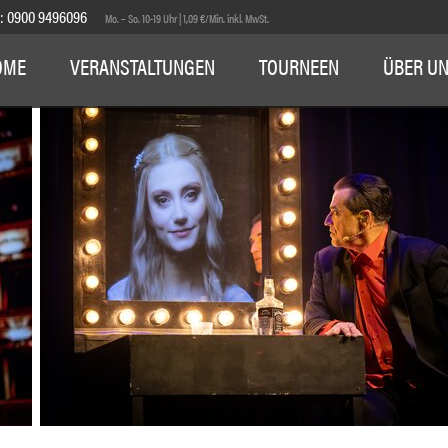
E:
0900 9496096
Mo. – So. 10-19 Uhr | 1,09 €/Min. inkl. MwSt.
OME
VERANSTALTUNGEN
TOURNEEN
ÜBER U
1
2
3
4
5
6
7
8
9
10
11
12