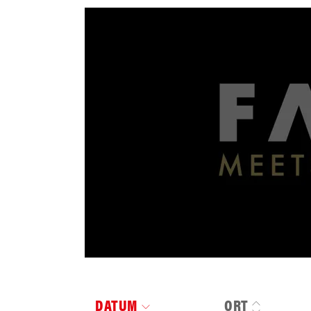
DATUM
ORT