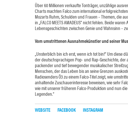
Über 60 Millionen verkaufte Tonträger, unzählige ausve
Charts machten Falco zum international erfolgreichste
Mozarts Ruhm, Schulden und Frauen – Themen, die auch
in „FALCO MEETS AMADEUS“ nicht fehlen. Beide waren A
Lebensgeschichten zwischen Genie und Wahnsinn – zwei
Vom umstrittenen Ausnahmekünstler und seiner Mus
„Unsterblich bin ich erst, wenn ich tot bin!“ Um dies
der deutschsprachigen Pop- und Rap-Geschichte, der a
packender und tief bewegender musikalischer Streifzu
Menschen, der das Leben bis an seine Grenzen auskost
Radiosenders Ö3 zu einem Falco-Titel zeigt, wie umstrit
anhaltende Zuschauerinteresse beweisen, wie sehr Fal
wie mit unserer früheren Falco-Produktion und nun die
Legenden.“
WEBSITE
FACEBOOK
INSTAGRAM