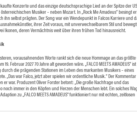
rkaufte Konzerte und das einzige deutschsprachige Lied an der Spitze der US
n österreichischen Musiker – neben Mozart. In „Rock Me Amadeus“ besingt er
 ihn selbst prägten. Der Song war ein Wendepunkt in Falcos Karriere und d
usnahmekünstler, ihrer Zeit voraus, mit unverwechselbarem Stil und beweg
 Ikonen, deren Vermächtnis weit über ihren frühen Tod hinausreicht.
ik
e düsteren, vorausahnenden Worte rankt sich die neue Hommage an das größte
m 19. Februar 2027 70 Jahre alt geworden wäre. „FALCO MEETS AMADEUS“ ist 
g durch die prägenden Stationen im Leben des markanten Musikers – eines
ete
. „Das war Falco, jetzt aber spielen wir ordentliche Musik.“ Der Kommentar
ten er war. Produzent Oliver Forster betont: „Die große Nachfrage und das
co noch immer in den Köpfen und Herzen der Menschen lebt. Ein solches Wa
 Adaption zu „FALCO MEETS AMADEUS" funktioniert nur mit echten, zeitlosen