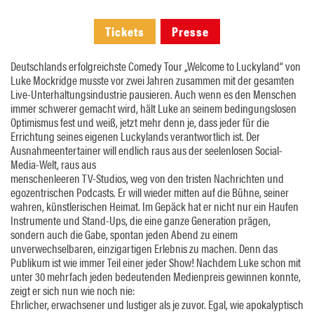
Tickets
Presse
Deutschlands erfolgreichste Comedy Tour „Welcome to Luckyland“ von
Luke Mockridge musste vor zwei Jahren zusammen mit der gesamten
Live-Unterhaltungsindustrie pausieren. Auch wenn es den Menschen
immer schwerer gemacht wird, hält Luke an seinem bedingungslosen
Optimismus fest und weiß, jetzt mehr denn je, dass jeder für die
Errichtung seines eigenen Luckylands verantwortlich ist. Der
Ausnahmeentertainer will endlich raus aus der seelenlosen Social-
Media-Welt, raus aus
menschenleeren TV-Studios, weg von den tristen Nachrichten und
egozentrischen Podcasts. Er will wieder mitten auf die Bühne, seiner
wahren, künstlerischen Heimat. Im Gepäck hat er nicht nur ein Haufen
Instrumente und Stand-Ups, die eine ganze Generation prägen,
sondern auch die Gabe, spontan jeden Abend zu einem
unverwechselbaren, einzigartigen Erlebnis zu machen. Denn das
Publikum ist wie immer Teil einer jeder Show! Nachdem Luke schon mit
unter 30 mehrfach jeden bedeutenden Medienpreis gewinnen konnte,
zeigt er sich nun wie noch nie:
Ehrlicher, erwachsener und lustiger als je zuvor. Egal, wie apokalyptisch