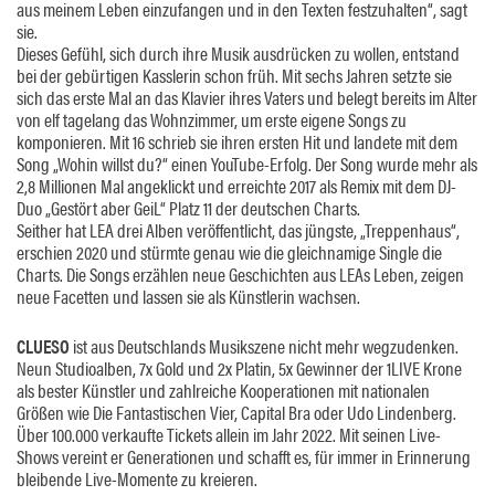
aus meinem Leben einzufangen und in den Texten festzuhalten“, sagt
sie.
Dieses Gefühl, sich durch ihre Musik ausdrücken zu wollen, entstand
bei der gebürtigen Kasslerin schon früh. Mit sechs Jahren setzte sie
sich das erste Mal an das Klavier ihres Vaters und belegt bereits im Alter
von elf tagelang das Wohnzimmer, um erste eigene Songs zu
komponieren. Mit 16 schrieb sie ihren ersten Hit und landete mit dem
Song „Wohin willst du?“ einen YouTube-Erfolg. Der Song wurde mehr als
2,8 Millionen Mal angeklickt und erreichte 2017 als Remix mit dem DJ-
Duo „Gestört aber GeiL“ Platz 11 der deutschen Charts.
Seither hat LEA drei Alben veröffentlicht, das jüngste, „Treppenhaus“,
erschien 2020 und stürmte genau wie die gleichnamige Single die
Charts. Die Songs erzählen neue Geschichten aus LEAs Leben, zeigen
neue Facetten und lassen sie als Künstlerin wachsen.
CLUESO
ist aus Deutschlands Musikszene nicht mehr wegzudenken.
Neun Studioalben, 7x Gold und 2x Platin, 5x Gewinner der 1LIVE Krone
als bester Künstler und zahlreiche Kooperationen mit nationalen
Größen wie Die Fantastischen Vier, Capital Bra oder Udo Lindenberg.
Über 100.000 verkaufte Tickets allein im Jahr 2022. Mit seinen Live-
Shows vereint er Generationen und schafft es, für immer in Erinnerung
bleibende Live-Momente zu kreieren.