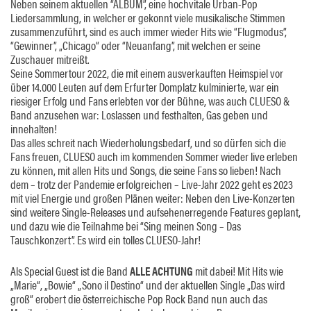
Neben seinem aktuellen “ALBUM”, eine hochvitale Urban-Pop
Liedersammlung, in welcher er gekonnt viele musikalische Stimmen
zusammenzuführt, sind es auch immer wieder Hits wie “Flugmodus”,
“Gewinner”, „Chicago“ oder “Neuanfang”, mit welchen er seine
Zuschauer mitreißt.
Seine Sommertour 2022, die mit einem ausverkauften Heimspiel vor
über 14.000 Leuten auf dem Erfurter Domplatz kulminierte, war ein
riesiger Erfolg und Fans erlebten vor der Bühne, was auch CLUESO &
Band anzusehen war: Loslassen und festhalten, Gas geben und
innehalten!
Das alles schreit nach Wiederholungsbedarf, und so dürfen sich die
Fans freuen, CLUESO auch im kommenden Sommer wieder live erleben
zu können, mit allen Hits und Songs, die seine Fans so lieben! Nach
dem – trotz der Pandemie erfolgreichen – Live-Jahr 2022 geht es 2023
mit viel Energie und großen Plänen weiter: Neben den Live-Konzerten
sind weitere Single-Releases und aufsehenerregende Features geplant,
und dazu wie die Teilnahme bei “Sing meinen Song – Das
Tauschkonzert”. Es wird ein tolles CLUESO-Jahr!
Als Special Guest ist die Band
ALLE ACHTUNG
mit dabei! Mit Hits wie
„Marie“, „Bowie“ „Sono il Destino“ und der aktuellen Single „Das wird
groß“ erobert die österreichische Pop Rock Band nun auch das