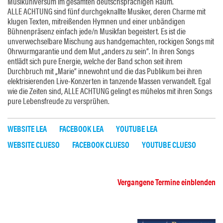
Musikuniversum im gesamten deutschsprachigen Raum.
ALLE ACHTUNG sind fünf durchgeknallte Musiker, deren Charme mit
klugen Texten, mitreißenden Hymnen und einer unbändigen
Bühnenpräsenz einfach jede/n Musikfan begeistert. Es ist die
unverwechselbare Mischung aus handgemachten, rockigen Songs mit
Ohrwurmgarantie und dem Mut „anders zu sein“. In ihren Songs
entlädt sich pure Energie, welche der Band schon seit ihrem
Durchbruch mit „Marie“ innewohnt und die das Publikum bei ihren
elektrisierenden Live-Konzerten in tanzende Massen verwandelt. Egal
wie die Zeiten sind, ALLE ACHTUNG gelingt es mühelos mit ihren Songs
pure Lebensfreude zu versprühen.
WEBSITE LEA
FACEBOOK LEA
YOUTUBE LEA
WEBSITE CLUESO
FACEBOOK CLUESO
YOUTUBE CLUESO
Vergangene Termine einblenden