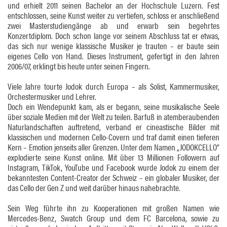
und erhielt 2011 seinen Bachelor an der Hochschule Luzern. Fest
entschlossen, seine Kunst weiter zu vertiefen, schloss er anschließend
zwei Masterstudiengänge ab und erwarb sein begehrtes
Konzertdiplom. Doch schon lange vor seinem Abschluss tat er etwas,
das sich nur wenige klassische Musiker je trauten – er baute sein
eigenes Cello von Hand. Dieses Instrument, gefertigt in den Jahren
2006/07, erklingt bis heute unter seinen Fingern.
Viele Jahre tourte Jodok durch Europa – als Solist, Kammermusiker,
Orchestermusiker und Lehrer.
Doch ein Wendepunkt kam, als er begann, seine musikalische Seele
über soziale Medien mit der Welt zu teilen. Barfuß in atemberaubenden
Naturlandschaften auftretend, verband er cineastische Bilder mit
klassischen und modernen Cello-Covern und traf damit einen tieferen
Kern – Emotion jenseits aller Grenzen. Unter dem Namen „JODOKCELLO“
explodierte seine Kunst online. Mit über 13 Millionen Followern auf
Instagram, TikTok, YouTube und Facebook wurde Jodok zu einem der
bekanntesten Content-Creator der Schweiz – ein globaler Musiker, der
das Cello der Gen Z und weit darüber hinaus nahebrachte.
Sein Weg führte ihn zu Kooperationen mit großen Namen wie
Mercedes-Benz, Swatch Group und dem FC Barcelona, sowie zu