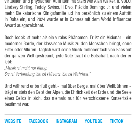
virtuellen und physischen Auftritten mit Stars wie Alan Walker, IL VOLO,
Lindsey Stirling, Teddy Swims, Il Divo, Plácido Domingo Jr. und vielen
mehr. Die katarische Königsfamilie lud ihn persönlich zu einem Auftritt
in Doha ein, und 2024 wurde er in Cannes mit dem World Influencer
Award ausgezeichnet.
Doch Jodok ist mehr als ein virales Phänomen. Er ist ein Visionär – ein
moderner Barde, der klassische Musik zu den Menschen bringt, ohne
Filter oder Allüren. Täglich wird seine Musik millionenfach von Fans auf
der ganzen Welt gestreamt, jede Note trägt die Botschaft, nach der er
lebt:
„Musik ist nicht nur Klang.
Sie ist Verbindung. Sie ist Präsenz. Sie ist Wahrheit.“
Und während er barfuß geht – mal über Berge, mal über Weltbühnen –
trägt er stets den Geist der Alpen, die Ehrlichkeit der Erde und die Seele
eines Cellos in sich, das niemals nur für verschlossene Konzertsäle
bestimmt war.
WEBSITE
FACEBOOK
INSTAGRAM
YOUTUBE
TIKTOK