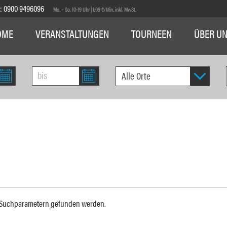
E:
0900 9496096
Mo. – So. 10-19 Uhr | 1,09 €/Min. inkl. MwSt.
OME
VERANSTALTUNGEN
TOURNEEN
ÜBER U
n Suchparametern gefunden werden.