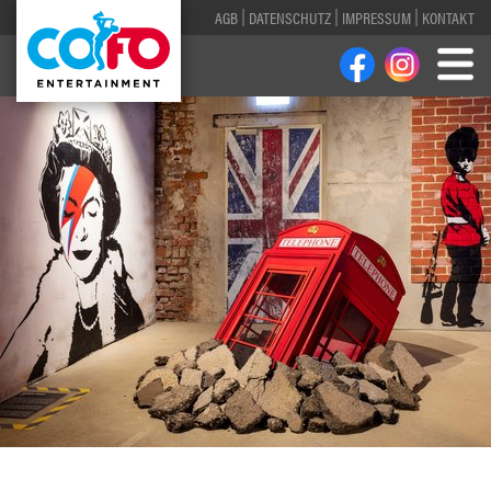
AGB
DATENSCHUTZ
IMPRESSUM
KONTAKT
1
2
3
4
5
6
7
8
9
10
11
12
13
14
15
16