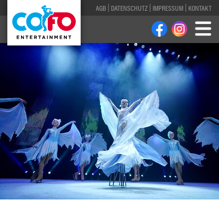
AGB
DATENSCHUTZ
IMPRESSUM
KONTAKT
1
2
3
4
5
6
7
8
9
10
11
12
13
14
15
16