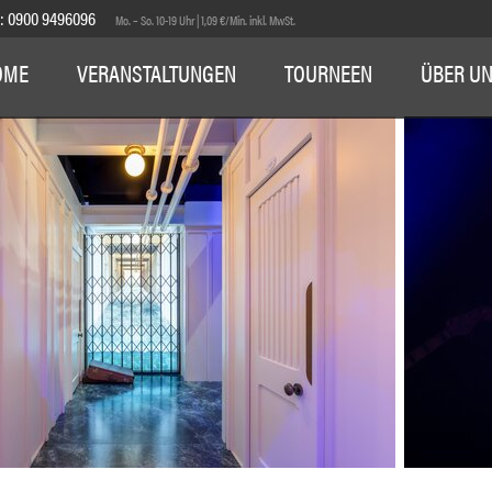
E:
0900 9496096
Mo. – So. 10-19 Uhr | 1,09 €/Min. inkl. MwSt.
OME
VERANSTALTUNGEN
TOURNEEN
ÜBER U
1
2
3
4
5
6
7
8
9
10
11
12
13
14
15
16