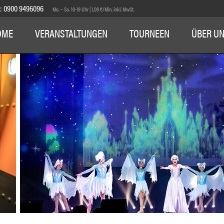
E:
0900 9496096
Mo. – So. 10-19 Uhr | 1,09 €/Min. inkl. MwSt.
OME
VERANSTALTUNGEN
TOURNEEN
ÜBER U
1
2
3
4
5
6
7
8
9
10
11
12
13
14
15
16