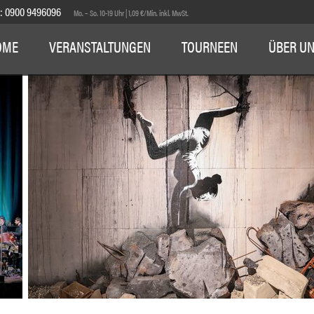
E:
0900 9496096
Mo. – So. 10-19 Uhr | 1,09 €/Min. inkl. MwSt.
OME
VERANSTALTUNGEN
TOURNEEN
ÜBER U
1
2
3
4
5
6
7
8
9
10
11
12
13
14
15
16