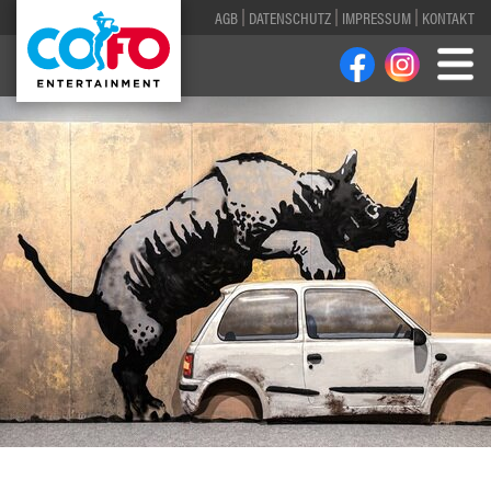
AGB
DATENSCHUTZ
IMPRESSUM
KONTAKT
1
2
3
4
5
6
7
8
9
10
11
12
13
14
15
16