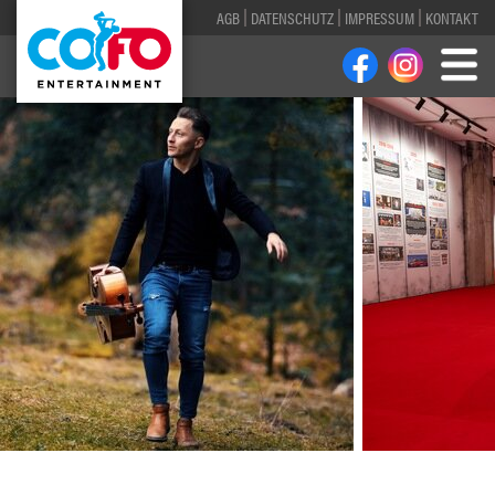
AGB
DATENSCHUTZ
IMPRESSUM
KONTAKT
1
2
3
4
5
6
7
8
9
10
11
12
13
14
15
16