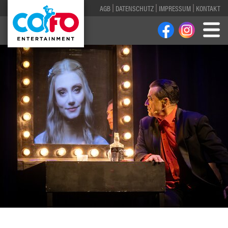
AGB
DATENSCHUTZ
IMPRESSUM
KONTAKT
1
2
3
4
5
6
7
8
9
10
11
12
13
14
15
16