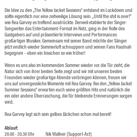
Die Idee zu den „The Yellow Jacket Sessions“ entstand im Lockdown und
sollte eigentlich nur eine zeitweilige Lösung sein. „Until the shit is over!“
wie Rea Garvey es treffend ausdrückte. Derweil etablierte der Singer-
Songwriter das Entertainment-Format im Netz, ging in der Rolle des
Gastgebers auf und präsentierte Interviews und Performances
großartiger Musiker. Gemeinsam mit seiner Band möchte der Sänger
jetzt endlich wieder Sommerluft schnuppern und seinen Fans Hautnah
begegnen – eben ein bisschen so wie früher!
Wenn es uns also im kommenden Sommer wieder vor die Tür zieht, die
Natur sich von ihrer besten Seite zeigt und wir mit unseren besten
Freunden wieder großartige Abende verbringen können, freuen wir
uns auf unvergessliche Momente mit Rea Garvey. Bei den „Yellow Jacket
Summer Sessions“ erwarten euch seine größten Hits und natürlich die
ein oder andere Überraschung, die für bleibende Erinnerungen sorgen
wird.
Rea Garvey legt sich sein gelbes Jäckchen schon mal bereit!
Ablauf:
20.00 - 20.30 Uhr Nik Wallner (Support-Act)