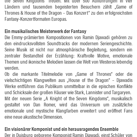
the Seven Kingdoms“ freuen. Mit über 500 Aufführungen in vier
Ländern und tausenden begeisterten Besuchern zählt „Game of
Thrones & House of the Dragon – Das Konzert“ zu den erfolgreichsten
Fantasy-Konzertformaten Europas.
Ein musikalisches Meisterwerk der Fantasy
Die Emmy-prämierten Kompositionen von Ramin Djawadi gehören zu
den eindrucksvollsten Soundtracks der modernen Seriengeschichte.
Seine Musik ist nicht nur atmosphärische Begleitung, sondern ein
zentraler Bestandteil der Erzählung: Kraftvolle Motive, emotionale
Themen und ikonische Melodien lassen die Welt von Westeros lebendig
werden.
Ob die markante Titelmelodie von „Game of Thrones“ oder die
vielschichtigen Klangwelten aus „House of the Dragon“ – Djawadis
Werke entführen das Publikum unmittelbar in die epischen Konflikte
und Schicksale der großen Häuser wie Stark, Lannister und Targaryen.
Mit der neuen Serie „A Knight of the Seven Kingdoms“, musikalisch
gestaltet von Dan Romer, wird das Universum um zusätzliche
emotionale und mystische Klangfarben erweitert und eröffnet Fans
eine neue akustische Dimension.
Ein visionärer Komponist und ein herausragendes Ensemble
Der in Duisburg geborene Komponist Ramin Djawadi, einst Schüler von