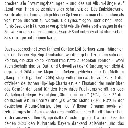
brechen alle Erwartungshaltungen – und das auf Album-Länge. Auf
„Egal“ war ihnen so ziemlich alles schnurz-piep. Das Dialektgewand
wurde abgelegt und auch politische Spitzen muss man eher suchen als
von ihnen überrollt zu werden. Die Lyrics fliegen über einen Disco-
Funk-Beat, der hält, was er verspricht wie die Wettervorhersagen in der
Schweiz und es dabei in puncto Swag & Soul mit einer afrokubanischen
Salsa-Truppe aufnehmen kann.
Dass ausgerechnet zwei fahnenflüchtige Exil-Berliner zum Phänomen
der deutschen Hip-Hop-Landschaft werden, gehört zu jenen schönen
Pointen, die sich keine Plattenfirma hätte ausdenken können – wohl
auch deshalb sind Lef Dutti und Urkwell seit der Gründung von dicht &
ergreifend 2014 ohne Major im Rücken geblieben. Ihr Debütalbum
„Dampf der Giganten“ (2015) stieg völlig unerwartet auf Platz 4 der
offiziellen deutschen Hip-Hop-Charts ein, ein Einstand, der mehr über
das Gespür der Band für den Nerv ihres Publikums verrät als jede
Marketingstrategie. Es folgten „Ghetto mi nix o“ (2018, Platz 27 der
deutschen Album-Charts) und „Es werde Dicht“ (2023, Platz 15 der
deutschen Album-Charts), über 100 Millionen Streams sowie ein
zehnjähriges Jubiläum, das standesgemäß auf einer Rundbühne mitten
in der ausverkauften Olympiahalle München gefeiert wurde. Dass die
beiden 2023 den Kulturpreis Bayern dankend ablehnten und das