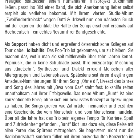
Preisgeld stattdessen einem humanitären Hilfsprojekt zukommen
ließen, passt ins Bild einer Band, die sich Anerkennung lieber selbst
erspielt als verliehen bekommt. Mit ihrem vierten Studio-Album
„Zweiländerdreieck“ wagen Dutti & Urkwell nun den nächsten Bruch
mit der eigenen Identität: Die Hälfte der Songs erscheint erstmals auf
Hochdeutsch – ein echtes Novum ihrer Bandgeschichte.
Als
Support
haben dicht und ergreifend österreichische Kollegen auf
Tour dabei:
folkshilfe
! Das Pop-Trio ist gekommen, um zu bleiben. Sie
machen das, wofür man sie seit mittlerweile über zehn Jahren kennt:
Popmusik, die in keine Schublade passt. Ihre einzigartige Mischung
aus „Quetschn“, Synthesizer und Dialekt erreicht Menschen aller
Altersgruppen und Lebensphasen. Spätestens seit ihren diesjährigen
Amadeus-Nominierungen für ihren Song „Ohne di“, Liveact des Jahres
und Song des Jahres mit „Owa vom Gas“ steht fest: folkshilfe reiten
unaufhaltsam auf ihrer Erfolgswelle. Das neue Album „Bunt“ ist eine
konzeptionelle Reise, ohne sich ein bewusstes Konzept aufgezwungen
zu haben. Die Songs greifen wie Zahnräder ineinander und erzählen
eine Geschichte, die vom Menscheln und vom Menschsein handeln.
Über all die Jahre hat das Trio sein eigenes Tempo für Karriere, Spaß
und Zufriedenheit gefunden. „Bunt“ lädt uns dazu ein, diese Reise mit
allen Poren des Spürens mitzugehen. Sie begeistern nicht nur die
Radiolandschaft, sondern füllen mit ihren ausverkauften Konzerten im