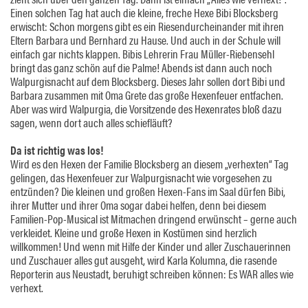
Einen solchen Tag hat auch die kleine, freche Hexe Bibi Blocksberg
erwischt: Schon morgens gibt es ein Riesendurcheinander mit ihren
Eltern Barbara und Bernhard zu Hause. Und auch in der Schule will
einfach gar nichts klappen. Bibis Lehrerin Frau Müller-Riebensehl
bringt das ganz schön auf die Palme! Abends ist dann auch noch
Walpurgisnacht auf dem Blocksberg. Dieses Jahr sollen dort Bibi und
Barbara zusammen mit Oma Grete das große Hexenfeuer entfachen.
Aber was wird Walpurgia, die Vorsitzende des Hexenrates bloß dazu
sagen, wenn dort auch alles schiefläuft?
Da ist richtig was los!
Wird es den Hexen der Familie Blocksberg an diesem „verhexten“ Tag
gelingen, das Hexenfeuer zur Walpurgisnacht wie vorgesehen zu
entzünden? Die kleinen und großen Hexen-Fans im Saal dürfen Bibi,
ihrer Mutter und ihrer Oma sogar dabei helfen, denn bei diesem
Familien-Pop-Musical ist Mitmachen dringend erwünscht – gerne auch
verkleidet. Kleine und große Hexen in Kostümen sind herzlich
willkommen! Und wenn mit Hilfe der Kinder und aller Zuschauerinnen
und Zuschauer alles gut ausgeht, wird Karla Kolumna, die rasende
Reporterin aus Neustadt, beruhigt schreiben können: Es WAR alles wie
verhext.