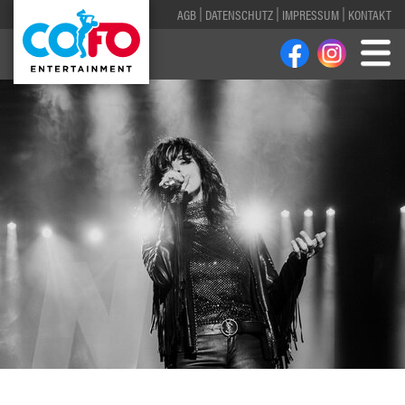
AGB
DATENSCHUTZ
IMPRESSUM
KONTAKT
1
2
3
4
5
6
7
8
9
10
11
12
13
14
15
16