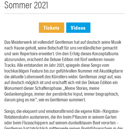
Sommer 2021
Tickets
Videos
Das Meisterwerk ist vollendet! Gentleman hat auf deutsch seine Musik
nach Hause geholt, seine Botschaft für uns verständlicher gemacht
und sein Repertoire erweitert. Um den Erfolg dieses Konzeptalbums
abzurunden, erscheint die Deluxe Edition mit fünf weiteren neuen
Tracks. Alle entstanden im Jahr 2021, spiegeln diese Songs vom
hochkarätigen Feature bis zur gefühlvollen Nummer mit Akustikgitarre
die aktuelle Lebenswelt des Künstlers wider. Gentleman zeigt auf, was
auf deutsch möglich ist und erschafft sich mit der Deluxe Edition ein
Monument dieser Schaffensphase. „Meine Stories, meine
Gedankengänge, immer der persönliche Input, immer biographisch,
darum ging es mir“, wie es Gentleman summiert.
Songs, die eloquent und emotionsflirrend die eigene Köln-/Kingston-
Rotationsbahn austarieren, die ihn beim Pflanzen in seinem Garten
oder beim Flussschippern auf seinem dunkelblauen Boot verorten –
Gentleman hat tatsächlich mittlerweile seinen Bootsführerschein in der