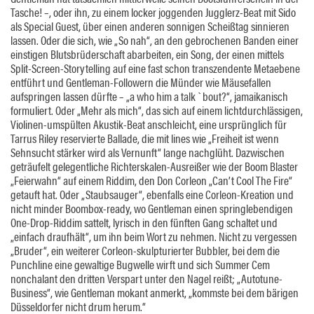
Tasche! –, oder ihn, zu einem locker joggenden Jugglerz-Beat mit Sido
als Special Guest, über einen anderen sonnigen Scheißtag sinnieren
lassen. Oder die sich, wie „So nah“, an den gebrochenen Banden einer
einstigen Blutsbrüderschaft abarbeiten, ein Song, der einen mittels
Split-Screen-Storytelling auf eine fast schon transzendente Metaebene
entführt und Gentleman-Followern die Münder wie Mäusefallen
aufspringen lassen dürfte – „a who him a talk `bout?“, jamaikanisch
formuliert. Oder „Mehr als mich“, das sich auf einem lichtdurchlässigen,
Violinen-umspülten Akustik-Beat anschleicht, eine ursprünglich für
Tarrus Riley reservierte Ballade, die mit lines wie „Freiheit ist wenn
Sehnsucht stärker wird als Vernunft“ lange nachglüht. Dazwischen
geträufelt gelegentliche Richterskalen-Ausreißer wie der Boom Blaster
„Feierwahn“ auf einem Riddim, den Don Corleon „Can’t Cool The Fire“
getauft hat. Oder „Staubsauger“, ebenfalls eine Corleon-Kreation und
nicht minder Boombox-ready, wo Gentleman einen springlebendigen
One-Drop-Riddim sattelt, lyrisch in den fünften Gang schaltet und
„einfach draufhält“, um ihn beim Wort zu nehmen. Nicht zu vergessen
„Bruder“, ein weiterer Corleon-skulpturierter Bubbler, bei dem die
Punchline eine gewaltige Bugwelle wirft und sich Summer Cem
nonchalant den dritten Verspart unter den Nagel reißt; „Autotune-
Business“, wie Gentleman mokant anmerkt, „kommste bei dem bärigen
Düsseldorfer nicht drum herum.“