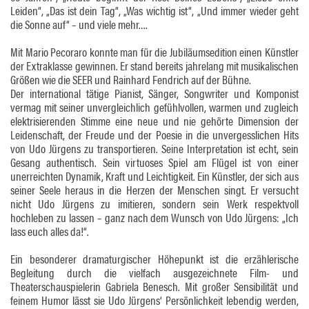
Leiden“, „Das ist dein Tag“, „Was wichtig ist“, „Und immer wieder geht
die Sonne auf“ – und viele mehr….
Mit Mario Pecoraro konnte man für die Jubiläumsedition einen Künstler
der Extraklasse gewinnen. Er stand bereits jahrelang mit musikalischen
Größen wie die SEER und Rainhard Fendrich auf der Bühne.
Der international tätige Pianist, Sänger, Songwriter und Komponist
vermag mit seiner unvergleichlich gefühlvollen, warmen und zugleich
elektrisierenden Stimme eine neue und nie gehörte Dimension der
Leidenschaft, der Freude und der Poesie in die unvergesslichen Hits
von Udo Jürgens zu transportieren. Seine Interpretation ist echt, sein
Gesang authentisch. Sein virtuoses Spiel am Flügel ist von einer
unerreichten Dynamik, Kraft und Leichtigkeit. Ein Künstler, der sich aus
seiner Seele heraus in die Herzen der Menschen singt. Er versucht
nicht Udo Jürgens zu imitieren, sondern sein Werk respektvoll
hochleben zu lassen – ganz nach dem Wunsch von Udo Jürgens: „Ich
lass euch alles da!“.
Ein besonderer dramaturgischer Höhepunkt ist die erzählerische
Begleitung durch die vielfach ausgezeichnete Film- und
Theaterschauspielerin Gabriela Benesch. Mit großer Sensibilität und
feinem Humor lässt sie Udo Jürgens‘ Persönlichkeit lebendig werden,