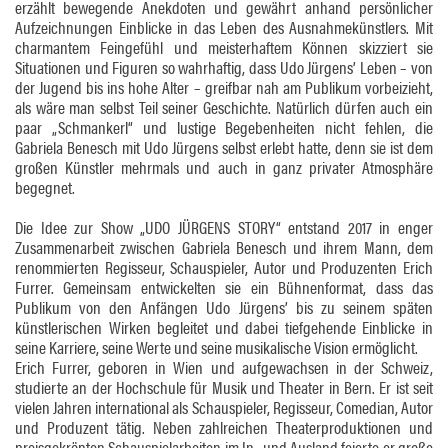
erzählt bewegende Anekdoten und gewährt anhand persönlicher
Aufzeichnungen Einblicke in das Leben des Ausnahmekünstlers. Mit
charmantem Feingefühl und meisterhaftem Können skizziert sie
Situationen und Figuren so wahrhaftig, dass Udo Jürgens’ Leben – von
der Jugend bis ins hohe Alter – greifbar nah am Publikum vorbeizieht,
als wäre man selbst Teil seiner Geschichte. Natürlich dürfen auch ein
paar „Schmankerl“ und lustige Begebenheiten nicht fehlen, die
Gabriela Benesch mit Udo Jürgens selbst erlebt hatte, denn sie ist dem
großen Künstler mehrmals und auch in ganz privater Atmosphäre
begegnet.
Die Idee zur Show „UDO JÜRGENS STORY“ entstand 2017 in enger
Zusammenarbeit zwischen Gabriela Benesch und ihrem Mann, dem
renommierten Regisseur, Schauspieler, Autor und Produzenten Erich
Furrer. Gemeinsam entwickelten sie ein Bühnenformat, dass das
Publikum von den Anfängen Udo Jürgens’ bis zu seinem späten
künstlerischen Wirken begleitet und dabei tiefgehende Einblicke in
seine Karriere, seine Werte und seine musikalische Vision ermöglicht.
Erich Furrer, geboren in Wien und aufgewachsen in der Schweiz,
studierte an der Hochschule für Musik und Theater in Bern. Er ist seit
vielen Jahren international als Schauspieler, Regisseur, Comedian, Autor
und Produzent tätig. Neben zahlreichen Theaterproduktionen und
preisgekrönten Schauspielarbeiten im In- und Ausland feierte er große