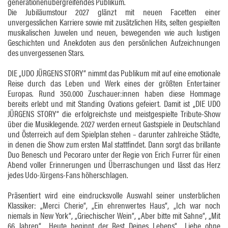
generationenübergreifendes Publikum.
Die Jubiläumstour 2027 glänzt mit neuen Facetten einer
unvergesslichen Karriere sowie mit zusätzlichen Hits, selten gespielten
musikalischen Juwelen und neuen, bewegenden wie auch lustigen
Geschichten und Anekdoten aus den persönlichen Aufzeichnungen
des unvergessenen Stars.
DIE „UDO JÜRGENS STORY“ nimmt das Publikum mit auf eine emotionale
Reise durch das Leben und Werk eines der größten Entertainer
Europas. Rund 350.000 Zuschauer:innen haben diese Hommage
bereits erlebt und mit Standing Ovations gefeiert. Damit ist „DIE UDO
JÜRGENS STORY“ die erfolgreichste und meistgespielte Tribute-Show
über die Musiklegende. 2027 werden erneut Gastspiele in Deutschland
und Österreich auf dem Spielplan stehen – darunter zahlreiche Städte,
in denen die Show zum ersten Mal stattfindet. Dann sorgt das brillante
Duo Benesch und Pecoraro unter der Regie von Erich Furrer für einen
Abend voller Erinnerungen und Überraschungen und lässt das Herz
jedes Udo-Jürgens-Fans höherschlagen.
Präsentiert wird eine eindrucksvolle Auswahl seiner unsterblichen
Klassiker: „Merci Cherie“, „Ein ehrenwertes Haus“, „Ich war noch
niemals in New York“, „Griechischer Wein“, „Aber bitte mit Sahne“, „Mit
66 Jahren“, „Heute beginnt der Rest Deines Lebens“, „Liebe ohne