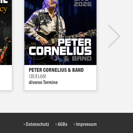
PETER CORNELIUS & BAND
JODOKCE
!ZEiTLOS!
03.12.2026
diverse Termine
Datenschutz
AGBs
Impressum