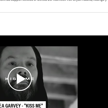
EA GARVEY - "KISS ME"