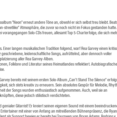
dioalbum "Neon" erneut andere Töne an, obwohl er sich selbst treu bleibt. Bea
n-streetlike“ Atmosphäre, die zuvor so noch nicht im Fokus gestanden hatte.
ei vorangegangen Solo-CDs freuen, allesamt Top 5-Charterfolge, die sich meh
. Einer langen musikalischen Tradition folgend, warf Rea Garvey einen kriti
z geschriebene, leidenschaftliche Songs, aufrüttelnd, aber dennoch voller
platzierung aller Rea Garvey-Alben.
onen, Folklore und Literatur seines Heimatlandes reflektiert. Autobiografisch
se.
Garvey bereits mit seinem ersten Solo-Album „Can’t Stand The Silence“ erfolg
gkeit, sich stets kreativ zu erneuern. Sein absolutes Gespür für Melodie, Rhy
erheit der Songs wurden enthusiastisch aufgenommen. Auch, weil sie an
ften, diese jedoch stilistisch verdichteten.
nd genialer Gitarrist! Er kreiert seinen eigenen Sound mit einem beeindrucke
r Entertainer mit einer von Anfang an mitreißenden Bühnenpräsenz, die Rya
lent als Support bewies er bereits bei Tourneen von Bryan Adams, Rodrigo y