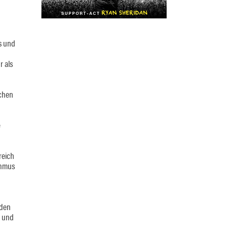
ts und
r als
schen
e
reich
thmus
nden
n und