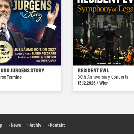
 UDO JÜRGENS STORY
RESIDENT EVIL
erse Termine
30th Anniversary Concerts
15.12.2026 / Wien
1
2
3
4
5
6
7
8
9
op
News
Archiv
Kontakt