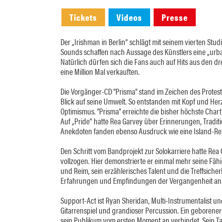
Tickets
Videos
Presse
Der „Irishman in Berlin“ schlägt mit seinem vierten Stu
Sounds schaffen nach Aussage des Künstlers eine „urba
Natürlich dürfen sich die Fans auch auf Hits aus den dr
eine Million Mal verkauften.
Die Vorgänger-CD "Prisma" stand im Zeichen des Protests
Blick auf seine Umwelt. So entstanden mit Kopf und Her
Optimismus. "Prisma" erreichte die bisher höchste Chart
Auf „Pride“ hatte Rea Garvey über Erinnerungen, Traditi
Anekdoten fanden ebenso Ausdruck wie eine Island-Rei
Den Schritt vom Bandprojekt zur Solokarriere hatte Rea 
vollzogen. Hier demonstrierte er einmal mehr seine Fähi
und Reim, sein erzählerisches Talent und die Treffsich
Erfahrungen und Empfindungen der Vergangenheit anknüp
Support-Act ist Ryan Sheridan, Multi-Instrumentalist u
Gitarrenspiel und grandioser Percussion. Ein geborene
sein Publikum vom ersten Moment an verbindet. Sein Ta