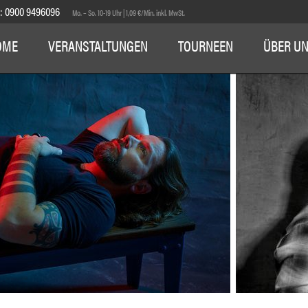
E:
0900 9496096
Mo. – So. 10-19 Uhr | 1,09 €/Min. inkl. MwSt.
OME
VERANSTALTUNGEN
TOURNEEN
ÜBER U
1
2
3
4
5
6
7
8
9
10
11
12