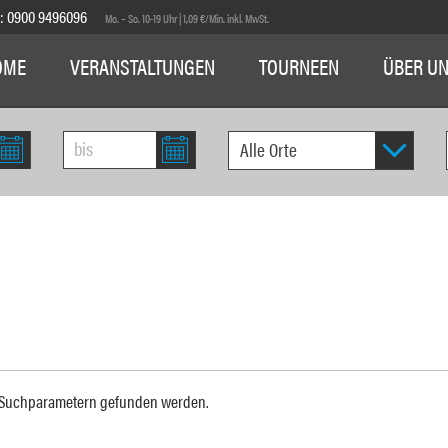
E:
0900 9496096
Mo. – So. 10-19 Uhr | 1,09 €/Min. inkl. MwSt.
OME
VERANSTALTUNGEN
TOURNEEN
ÜBER U
n Suchparametern gefunden werden.