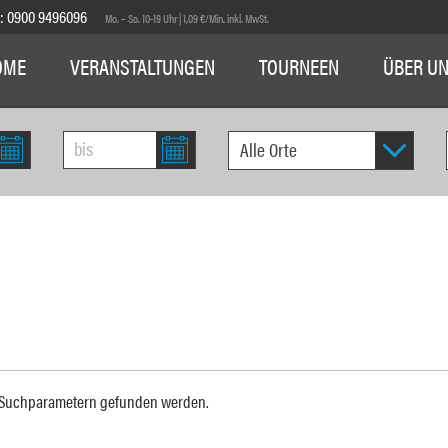
E:
0900 9496096
Mo. – So. 10-19 Uhr | 1,09 €/Min. inkl. MwSt.
OME
VERANSTALTUNGEN
TOURNEEN
ÜBER U
n Suchparametern gefunden werden.