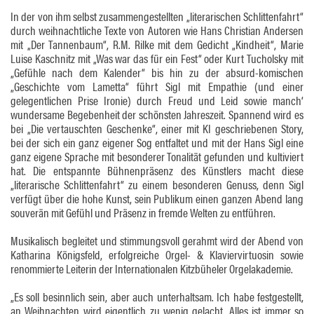
In der von ihm selbst zusammengestellten „literarischen Schlittenfahrt“
durch weihnachtliche Texte von Autoren wie Hans Christian Andersen
mit „Der Tannenbaum“, R.M. Rilke mit dem Gedicht „Kindheit“, Marie
Luise Kaschnitz mit „Was war das für ein Fest“ oder Kurt Tucholsky mit
„Gefühle nach dem Kalender“ bis hin zu der absurd-komischen
„Geschichte vom Lametta“ führt Sigl mit Empathie (und einer
gelegentlichen Prise Ironie) durch Freud und Leid sowie manch‘
wundersame Begebenheit der schönsten Jahreszeit. Spannend wird es
bei „Die vertauschten Geschenke“, einer mit KI geschriebenen Story,
bei der sich ein ganz eigener Sog entfaltet und mit der Hans Sigl eine
ganz eigene Sprache mit besonderer Tonalität gefunden und kultiviert
hat. Die entspannte Bühnenpräsenz des Künstlers macht diese
„literarische Schlittenfahrt“ zu einem besonderen Genuss, denn Sigl
verfügt über die hohe Kunst, sein Publikum einen ganzen Abend lang
souverän mit Gefühl und Präsenz in fremde Welten zu entführen.
Musikalisch begleitet und stimmungsvoll gerahmt wird der Abend von
Katharina Königsfeld, erfolgreiche Orgel- & Klaviervirtuosin sowie
renommierte Leiterin der Internationalen Kitzbüheler Orgelakademie.
„Es soll besinnlich sein, aber auch unterhaltsam. Ich habe festgestellt,
an Weihnachten wird eigentlich zu wenig gelacht. Alles ist immer so