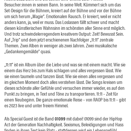
Besucher:innen in seinen Bann. In seine Welt. Kümmert sich um das
Set-Design für die Bühnen, kreiert auf der Bühne und vor der Bühne
um sich herum „Magie“. Emotionalen Rausch. Er kreiert, weil er nicht
anders kann, ja, weil er muss. Das Loslassen fällt schwer und macht
diesen künstlerischen Wahnsinn im schönsten aller Sinne erst möglich.
Und trotz schwindelerregendem kreativem Output: Zeit! Bewusst Sein.
Auf „Trip“ und dem jetzt erschienenen Nachfolger „11:11“ zentrale
Themen. Zwei Alben in weniger als zwei Jahren. Zwei musikalische
„Gedankengemälde“ quasi.
„11:11“ ist ein Album über die Liebe und was sie mit einem macht. Wie sie
einem das Herz bis zum Hals schlagen und alles vergessen lässt. Wie
sie einen taumeln und tanzen lässt. Wie sie einen alles vergessen und
im gleichen Moment doch alles verstehen lässt. Die Songs kreisen um
dieses schönste aller Gefühle und versuchen immer wieder, es auf den
Punkt zu bringen, in Text und Töne zu transportieren. 11:11 – Zeit für
einen Neubeginn. Die ganze emotionale Reise – von RAOP bis 11:11 – gibt
es 2023 live und unter freiem Himmel.
Als Special Guest ist die Band
01099
mit dabei! 01099 sind der HipHop
Act der Generation Nachhaltigkeit. Sexismus, Beleidigungen und Hass
finden in ihren Text kein Platz - stattdessen wird ein Lebensgefühl