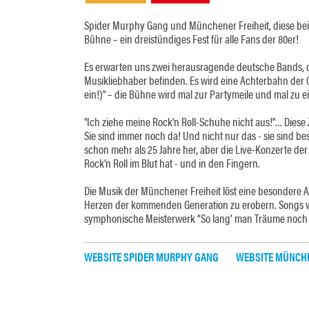
Spider Murphy Gang und Münchener Freiheit, diese bei
Bühne – ein dreistündiges Fest für alle Fans der 80er!
Es erwarten uns zwei herausragende deutsche Bands, de
Musikliebhaber befinden. Es wird eine Achterbahn der G
ein!)" – die Bühne wird mal zur Partymeile und mal zu ei
"Ich ziehe meine Rock'n Roll-Schuhe nicht aus!"… Diese
Sie sind immer noch da! Und nicht nur das - sie sind bes
schon mehr als 25 Jahre her, aber die Live-Konzerte d
Rock'n Roll im Blut hat - und in den Fingern.
Die Musik der Münchener Freiheit löst eine besondere A
Herzen der kommenden Generation zu erobern. Songs wie
symphonische Meisterwerk “So lang’ man Träume noch 
WEBSITE SPIDER MURPHY GANG
WEBSITE MÜNCHE