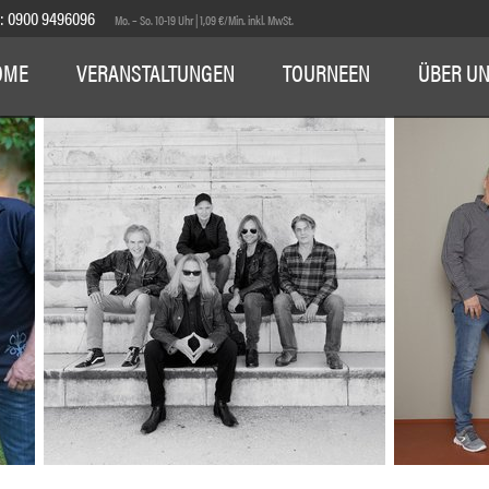
E:
0900 9496096
Mo. – So. 10-19 Uhr | 1,09 €/Min. inkl. MwSt.
OME
VERANSTALTUNGEN
TOURNEEN
ÜBER U
1
2
3
4
5
6
7
8
9
10
11
12