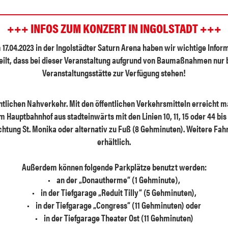
+++ INFOS ZUM KONZERT IN INGOLSTADT +++
7.04.2023 in der Ingolstädter Saturn Arena haben wir wichtige Inform
teilt, dass bei dieser Veranstaltung aufgrund von Baumaßnahmen nur
Veranstaltungsstätte zur Verfügung stehen!
ntlichen Nahverkehr. Mit den öffentlichen Verkehrsmitteln erreicht m
 Hauptbahnhof aus stadteinwärts mit den Linien 10, 11, 15 oder 44 bis
ichtung St. Monika oder alternativ zu Fuß (8 Gehminuten). Weitere Fah
erhältlich.
Außerdem können folgende Parkplätze benutzt werden:
• an der „Donautherme“ (1 Gehminute),
• in der Tiefgarage „Reduit Tilly“ (5 Gehminuten),
• in der Tiefgarage „Congress“ (11 Gehminuten) oder
• in der Tiefgarage Theater Ost (11 Gehminuten)