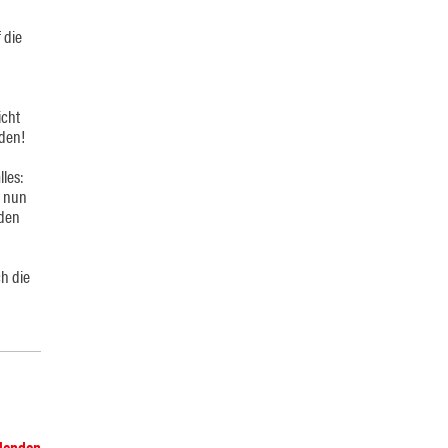
 die
icht
aden!
les:
t nun
 den
h die
blenden