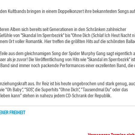
den Kultbands bringen in einem Doppelkonzert ihre bekanntesten Songs auf
ren Alben sich bereits seit Generationen in den Schränken zahlreicher
efühle von "Skandal Im Sperrbezirk" bis "Ohne Dich (Schlaf Ich Heut Nacht n
nem Ort voller Romantik. Hier treffen die größten Hits auf die schönsten Ball
 Zeile aus dem gleichnamigen Song der Spider Murphy Gang sagt eigentlich al
ser als je zuvor! Die Veröffentlichung von Hits wie "Skandal im Sperrbezirk" is
er Band sind immer noch packende Performances einer exzellenten Band, die
nziehungskraft aus. Ihr Reiz ist bis heute ungebrochen und stark genug, auc
 “Oh Baby”, “SOS”, die Superhits “Ohne Dich”, “Tausendmal Du” oder das
leben kann” stehen in nahezu jedem CD-Schrank der Republik.
NER FREIHEIT
Vergangene Termine ein